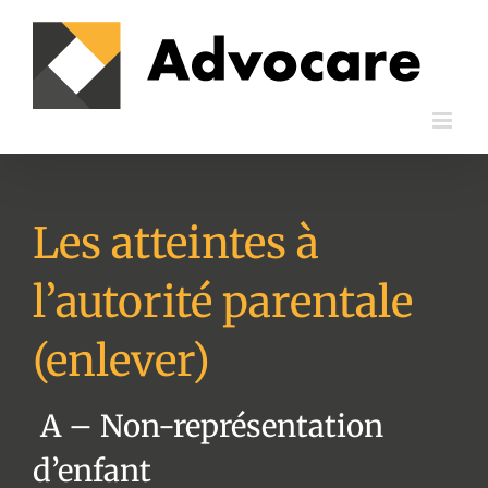
Passer
au
contenu
Les atteintes à
l’autorité parentale
(enlever)
A – Non-représentation
d’enfant