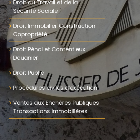
Droit du Travail et de la
Sécurité Sociale
Droit Immobilier Construction
Copropriété
Droit Pénal et Contentieux
Douanier
Droit Public
Procédures civiles d’exécution
Ventes aux Enchères Publiques
Transactions immobilières