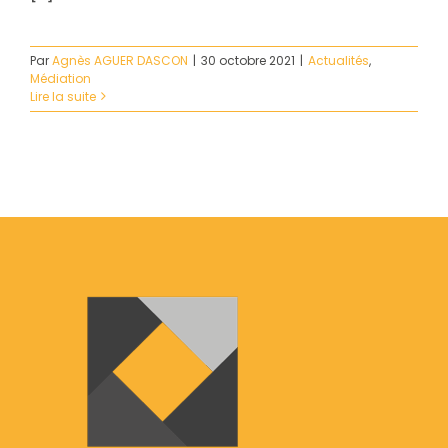
Par
Agnès AGUER DASCON
|
30 octobre 2021
|
Actualités
,
Médiation
Lire la suite