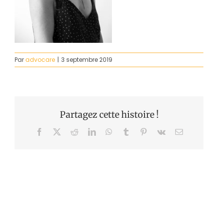
Par
advocare
|
3 septembre 2019
Partagez cette histoire !
Facebook
X
Reddit
LinkedIn
WhatsApp
Tumblr
Pinterest
Vk
Email