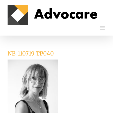
Passer
au
contenu
NB_110719_TP040