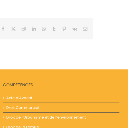
Facebook
X
Reddit
LinkedIn
WhatsApp
Tumblr
Pinterest
Vk
Email
COMPÉTENCES
Acte d’Avocat
Droit Commercial
Droit de l’Urbanisme et de l’environnement
Droit de la Famille