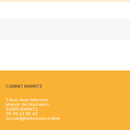
CABINET BIARRITZ
2 Rue Jean Mermoz
Manoir de Machelon
64200 BIARRITZ
05 59 24 96 43
accueil@advocare.online