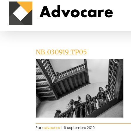
Passer
au
contenu
NB_030919_TP05
Par
advocare
|
6 septembre 2019